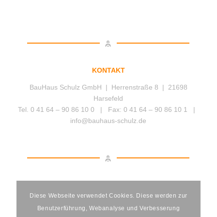
KONTAKT
BauHaus Schulz GmbH | Herrenstraße 8 | 21698
Harsefeld
Tel. 0 41 64 – 90 86 10 0 | Fax: 0 41 64 – 90 86 10 1 |
info@bauhaus-schulz.de
Impressum
|
Datenschutz
Diese Webseite verwendet Cookies. Diese werden zur
© 2019 BauHaus Schulz GmbH
Benutzerführung, Webanalyse und Verbesserung