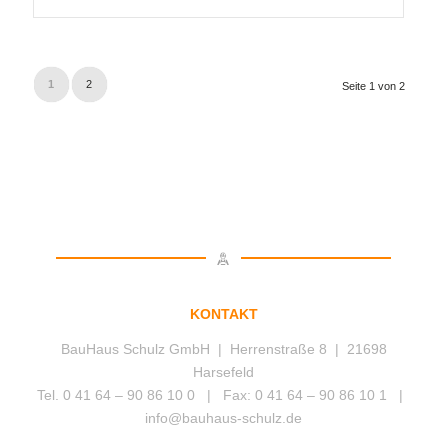
1
2
Seite 1 von 2
KONTAKT
BauHaus Schulz GmbH | Herrenstraße 8 | 21698
Harsefeld
Tel. 0 41 64 – 90 86 10 0 | Fax: 0 41 64 – 90 86 10 1 |
info@bauhaus-schulz.de